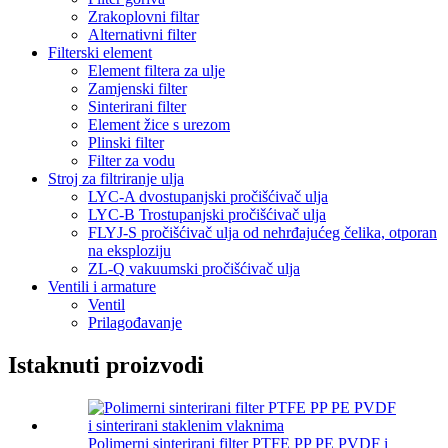
Zrakoplovni filtar
Alternativni filter
Filterski element
Element filtera za ulje
Zamjenski filter
Sinterirani filter
Element žice s urezom
Plinski filter
Filter za vodu
Stroj za filtriranje ulja
LYC-A dvostupanjski pročišćivač ulja
LYC-B Trostupanjski pročišćivač ulja
FLYJ-S pročišćivač ulja od nehrđajućeg čelika, otporan
na eksploziju
ZL-Q vakuumski pročišćivač ulja
Ventili i armature
Ventil
Prilagođavanje
Istaknuti proizvodi
Polimerni sinterirani filter PTFE PP PE PVDF i