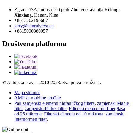
Zgrada 53A, industrijski park Zhongde, avenija Kelong,
Xinxiang, Henan, Kina
+8613262196687
jarry@tianruiyeya.cn
+8615090380057
Društvena platforma
© Autorska prava - 2010-2023: Sva prava pridržana.
Mapa stranice
AMP za mobilne uređaje
Pall zamjenski elementi hidrauličkog filtera
,
zamjenski Mahle
filter
,
zamjenski Parker filter
,
Filterski element od fiberglasa
od 25 mikrona
,
Filterski element od 10 mikrona
,
zamjenski
Internormen filter
,