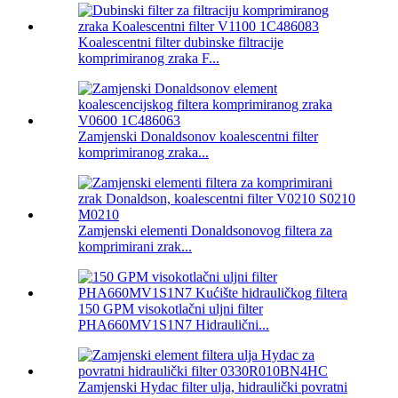
Koalescentni filter dubinske filtracije
komprimiranog zraka F...
Zamjenski Donaldsonov koalescentni filter
komprimiranog zraka...
Zamjenski elementi Donaldsonovog filtera za
komprimirani zrak...
150 GPM visokotlačni uljni filter
PHA660MV1S1N7 Hidraulični...
Zamjenski Hydac filter ulja, hidraulički povratni