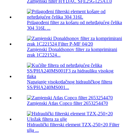
Zamjenski filter HYDAC SFE25G125A1.0
Prilagođeni filter za košaru od nehrđajućeg čelika
304 316L ...
Zamjenski Donaldsonov filter za komprimirani
zrak 1C221524...
Napajanje visokotlačnog hidrauličkog filtera
SS/PHA240MS001...
Zamjenski Atlas Copco filter 2653254470
Hidraulički filterski element TZX-250×20 Filter
ulja ...