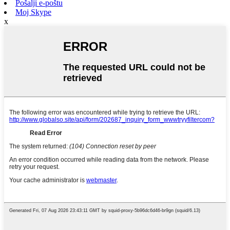
Pošalji e-poštu
Moj Skype
x