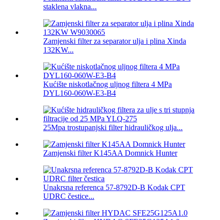
staklena vlakna...
Zamjenski filter za separator ulja i plina Xinda
132KW...
Kućište niskotlačnog uljnog filtera 4 MPa
DYL160-060W-E3-B4
25Mpa trostupanjski filter hidrauličkog ulja...
Zamjenski filter K145AA Domnick Hunter
Unakrsna referenca 57-8792D-B Kodak CPT
UDRC čestice...