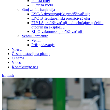
Plinski filter
Filter za vodu
Stroj za filtriranje ulja
LYC-A dvostupanjski pročišćivač ulja
LYC-B Trostupanjski pročišćivač ulja
FLYJ-S pročišćivač ulja od nehrđajućeg čelika,
otporan na eksploziju
ZL-Q vakuumski pročišćivač ulja
Ventili i armature
Ventil
Prilagođavanje
Vijesti
Često postavljana pitanja
O nama
Video
Kontaktirajte nas
English