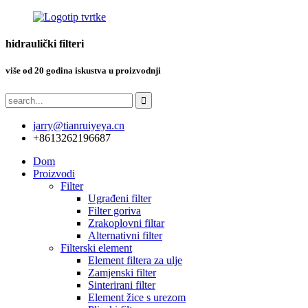
hidraulički filteri
više od 20 godina iskustva u proizvodnji
jarry@tianruiyeya.cn
+8613262196687
Dom
Proizvodi
Filter
Ugrađeni filter
Filter goriva
Zrakoplovni filtar
Alternativni filter
Filterski element
Element filtera za ulje
Zamjenski filter
Sinterirani filter
Element žice s urezom