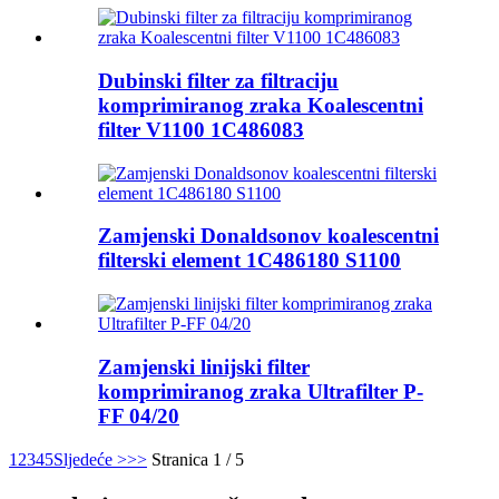
Dubinski filter za filtraciju
komprimiranog zraka Koalescentni
filter V1100 1C486083
Zamjenski Donaldsonov koalescentni
filterski element 1C486180 S1100
Zamjenski linijski filter
komprimiranog zraka Ultrafilter P-
FF 04/20
1
2
3
4
5
Sljedeće >
>>
Stranica 1 / 5