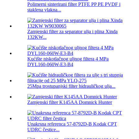
Polimerni sinterirani filter PTFE PP PE PVDF i
staklena vlakna...
Zamjenski filter za separator ulja i plina Xinda
132KW...
Kućište niskotlačnog uljnog filtera 4 MPa
DYL160-060W-E3-B4
25Mpa trostupanjski filter hidrauličkog ulja...
Zamjenski filter K145AA Domnick Hunter
Unakrsna referenca 57-8792D-B Kodak CPT
UDRC čestice...