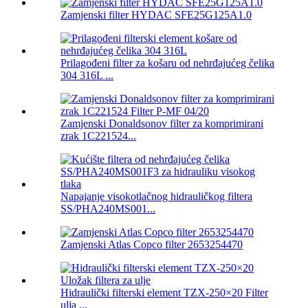
Zamjenski filter HYDAC SFE25G125A1.0
Prilagođeni filter za košaru od nehrđajućeg čelika
304 316L ...
Zamjenski Donaldsonov filter za komprimirani
zrak 1C221524...
Napajanje visokotlačnog hidrauličkog filtera
SS/PHA240MS001...
Zamjenski Atlas Copco filter 2653254470
Hidraulički filterski element TZX-250×20 Filter
ulja ...