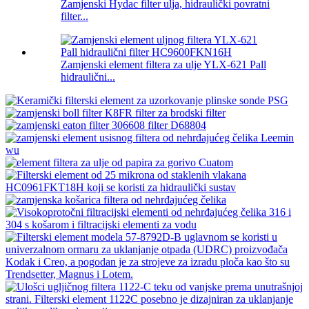
Zamjenski Hydac filter ulja, hidraulički povratni
filter...
Zamjenski element filtera za ulje YLX-621 Pall
hidraulični...