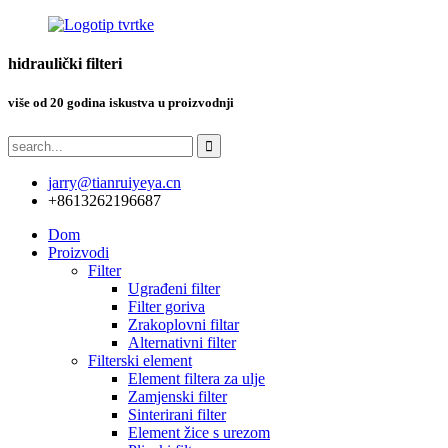
hidraulički filteri
više od 20 godina iskustva u proizvodnji
jarry@tianruiyeya.cn
+8613262196687
Dom
Proizvodi
Filter
Ugrađeni filter
Filter goriva
Zrakoplovni filtar
Alternativni filter
Filterski element
Element filtera za ulje
Zamjenski filter
Sinterirani filter
Element žice s urezom