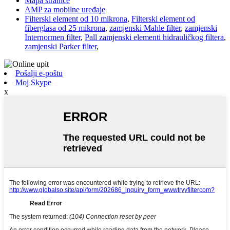
Mapa stranice
AMP za mobilne uređaje
Filterski element od 10 mikrona
,
Filterski element od
fiberglasa od 25 mikrona
,
zamjenski Mahle filter
,
zamjenski
Internormen filter
,
Pall zamjenski elementi hidrauličkog filtera
,
zamjenski Parker filter
,
Pošalji e-poštu
Moj Skype
x