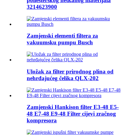
poliesterskog netkanog materijala
3214623900
Zamjenski elementi filtera za
vakuumsku pumpu Busch
Uložak za filter prirodnog plina od
nehrđajućeg čelika QLX-202
Zamjenski Hankison filter E3-48 E5-
48 E7-48 E9-48 Filter cijevi zračnog
kompresora