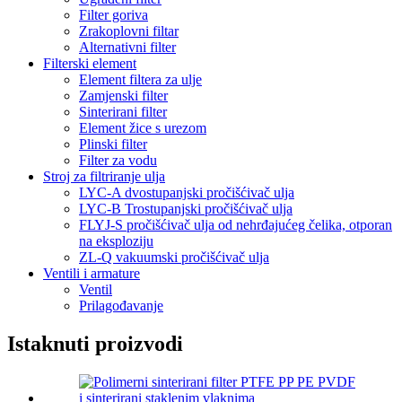
Filter goriva
Zrakoplovni filtar
Alternativni filter
Filterski element
Element filtera za ulje
Zamjenski filter
Sinterirani filter
Element žice s urezom
Plinski filter
Filter za vodu
Stroj za filtriranje ulja
LYC-A dvostupanjski pročišćivač ulja
LYC-B Trostupanjski pročišćivač ulja
FLYJ-S pročišćivač ulja od nehrđajućeg čelika, otporan
na eksploziju
ZL-Q vakuumski pročišćivač ulja
Ventili i armature
Ventil
Prilagođavanje
Istaknuti proizvodi