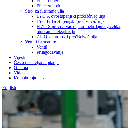
Plinski filter
Filter za vodu
Stroj za filtriranje ulja
LYC-A dvostupanjski pročišćivač ulja
LYC-B Trostupanjski pročišćivač ulja
FLYJ-S pročišćivač ulja od nehrđajućeg čelika,
otporan na eksploziju
ZL-Q vakuumski pročišćivač ulja
Ventili i armature
Ventil
Prilagođavanje
Vijesti
Često postavljana pitanja
O nama
Video
Kontaktirajte nas
English